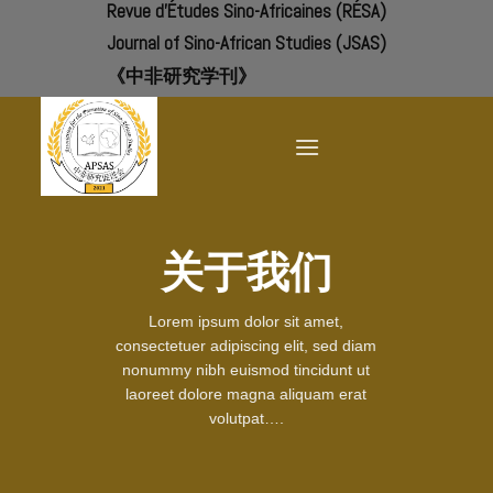
Revue d'Études Sino-Africaines (RÉSA)
Skip
to
Journal of Sino-African Studies (JSAS)
content
《中非研究学刊》
关于我们
Lorem ipsum dolor sit amet,
consectetuer adipiscing elit, sed diam
nonummy nibh euismod tincidunt ut
laoreet dolore magna aliquam erat
volutpat….