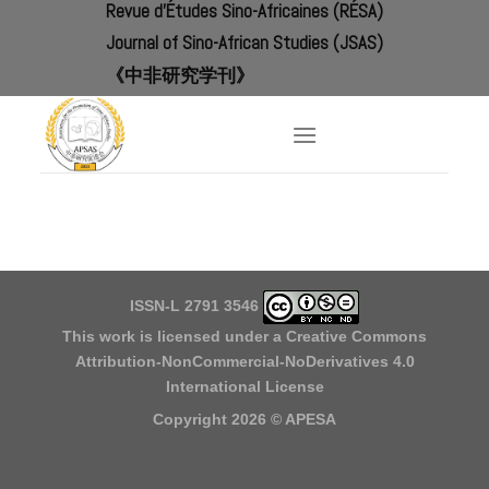
Revue d'Études Sino-Africaines (RÉSA)
Skip
to
Journal of Sino-African Studies (JSAS)
content
《中非研究学刊》
ISSN-L 2791 3546
This work is licensed under a
Creative Commons
Attribution-NonCommercial-NoDerivatives 4.0
International License
Copyright 2026 ©
APESA