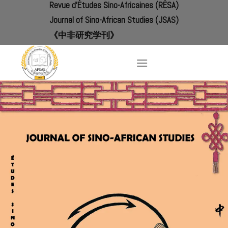
Revue d'Études Sino-Africaines (RÉSA)
Skip
to
Journal of Sino-African Studies (JSAS)
content
《中非研究学刊》