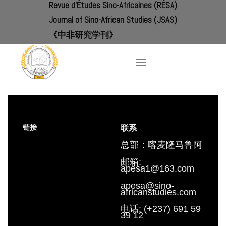
Revue d'Études Sino-Africaines (RÉSA)
Skip
to
Journal of Sino-African Studies (JSAS)
content
《中非研究学刊》
链接
联系
总部：喀麦隆马鲁阿
邮箱:
apesa1@163.com
apesa@sino-
africanstudies.com
电话: (+237) 691 59
39 12