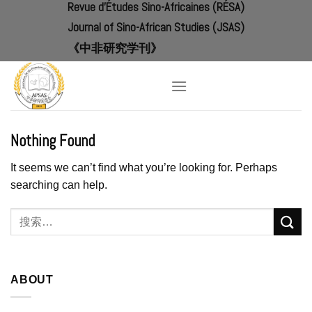
Revue d'Études Sino-Africaines (RÉSA)
Skip
to
Journal of Sino-African Studies (JSAS)
content
《中非研究学刊》
Nothing Found
It seems we can’t find what you’re looking for. Perhaps
searching can help.
ABOUT