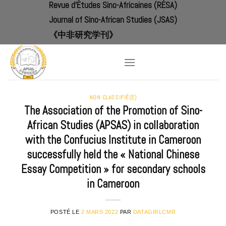
Revue d'Études Sino-Africaines (RÉSA)
Skip
to
Journal of Sino-African Studies (JSAS)
content
《中非研究学刊》
NON CLASSIFIÉ(E)
The Association of the Promotion of Sino-
African Studies (APSAS) in collaboration
with the Confucius Institute in Cameroon
successfully held the « National Chinese
Essay Competition » for secondary schools
in Cameroon
POSTÉ LE
2 MARS 2022
PAR
DATAGIRLCMR