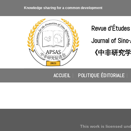
Skip
Knowledge sharing for a common development
to
content
Revue d'Études
Journal of Sino
《中非研究
ACCUEIL
POLITIQUE ÉDITORIALE
This work is licensed un