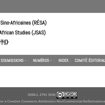
 Sino-Africaines (RÉSA)
-African Studies (JSAS)
学刊》
SOUMISSIONS
NUMÉROS
INDEX
COMITÉ ÉDITORIA
ISSN-L 2791 3546
der a
Creative Commons Attribution-NonCommercial-NoDerivatives 