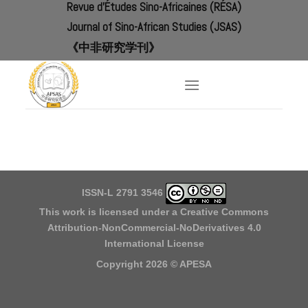
Revue d'Études Sino-Africaines (RÉSA)
Skip
to
Journal of Sino-African Studies (JSAS)
content
《中非研究学刊》
ISSN-L 2791 3546
This work is licensed under a
Creative Commons
Attribution-NonCommercial-NoDerivatives 4.0
International License
Copyright 2026 ©
APESA