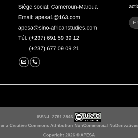
Siège social: Cameroun-Maroua
acti
Email: apesa1@163.com
apesa@sino-africanstudies.com
Tél: (+237) 691 59 39 12
(+237) 677 09 09 21
ISSN-L 2791 3546
der a
Creative Commons Attribution-NonCommercial-NoDerivatives 
Copyright 2026 ©
APESA