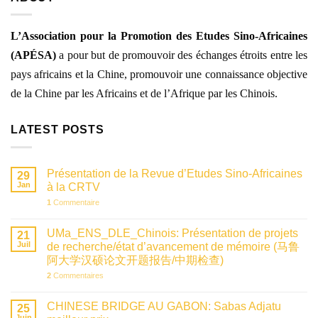
L’Association pour la Promotion des Etudes Sino-Africaines
(APÉSA)
a pour
but de promouvoir des échanges étroits entre les
pays africains et la Chine, promouvoir une connaissance objective
de la Chine par les Africains et de l’Afrique par les Chinois.
LATEST POSTS
Présentation de la Revue d’Etudes Sino-Africaines
29
Jan
à la CRTV
1
Commentaire
UMa_ENS_DLE_Chinois: Présentation de projets
21
Juil
de recherche/état d’avancement de mémoire (马鲁
阿大学汉硕论文开题报告/中期检查)
2
Commentaires
CHINESE BRIDGE AU GABON: Sabas Adjatu
25
Juin