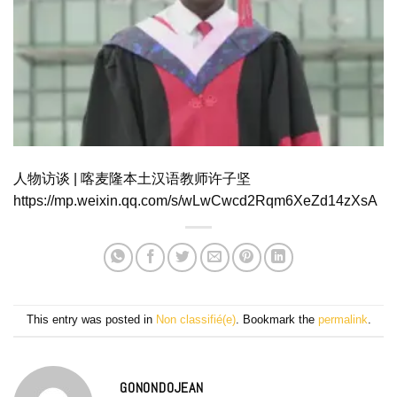
人物访谈 | 喀麦隆本土汉语教师许子坚
https://mp.weixin.qq.com/s/wLwCwcd2Rqm6XeZd14zXsA
This entry was posted in
Non classifié(e)
. Bookmark the
permalink
.
GONONDOJEAN