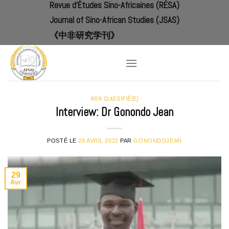
Revue d'Études Sino-Africaines (RÉSA)
Skip
to
Journal of Sino-African Studies (JSAS)
content
《中非研究学刊》
NON CLASSIFIÉ(E)
Interview: Dr Gonondo Jean
POSTÉ LE
29 AVRIL 2022
PAR
GONONDOJEAN
29
Avr