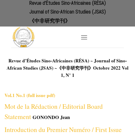
Revue d'Études Sino-Africaines (RÉSA)
Skip
to
Journal of Sino-African Studies (JSAS)
content
《中非研究学刊》
Revue d’Études Sino-Africaines (RÉSA) ~ Journal of Sino-
African Studies (JSAS) ~《中非研究学刊》
Octobre 2022 Vol
1, N° 1
Vol.1 No.1 (full issue pdf)
Mot de la Rédaction / Editorial Board
Statement
GONONDO Jean
Introduction du Premier Numéro / First Issue