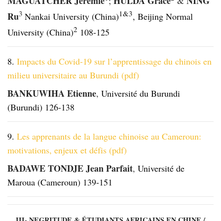
MAGUATCHER Jeremie
HULDA Grace
NING
;
&
3
1&3
Ru
Nankai University (China)
, Beijing Normal
2
University (China)
108-125
8.
Impacts du Covid-19 sur l’apprentissage du chinois en
milieu universitaire au Burundi (pdf)
BANKUWIHA Etienne
,
Université du Burundi
(Burundi) 126-138
9.
Les apprenants de la langue chinoise au Cameroun:
motivations, enjeux et défis (pdf)
BADAWE TONDJE Jean Parfait
,
Université de
Maroua (Cameroun) 139-151
III- NEGRITUDE & ÉTUDIANTS AFRICAINS EN CHINE /