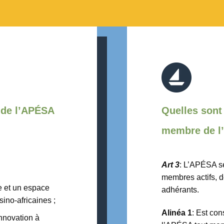
s de l’APÉSA
Quelles sont
membre de l
Art 3
: L’APÉSA s
membres actifs, 
e et un espace
adhérants.
ino-africaines ;
Alinéa 1
: Est co
innovation à