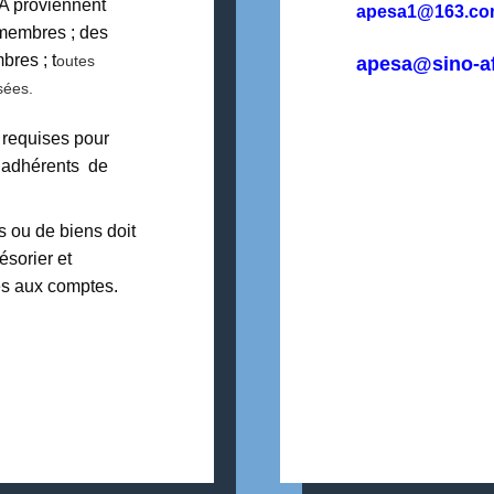
A proviennent
apesa1@163.c
 membres ; des
bres ; t
outes
apesa@sino-af
sées.
t requises pour
s adhérents de
s ou de biens doit
ésorier et
es aux comptes.