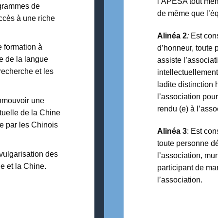
l’APÉSA tout memb
rogrammes de
de même que l’éq
accès à une riche
Alinéa 2
:
Est con
 formation à
d’honneur, toute 
ge de la langue
assiste l’associa
recherche et les
intellectuellement
ladite distinction
l’association pour
romouvoir une
rendu (e) à l’asso
tuelle de la Chine
que par les Chinois
Alinéa 3
: Est co
toute personne dés
vulgarisation des
l’association, mun
ue et la Chine.
participant de man
l’association.