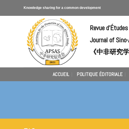
Skip
Knowledge sharing for a common development
to
content
Revue d'Études
Journal of Sino
《中非研究
ACCUEIL
POLITIQUE ÉDITORIALE