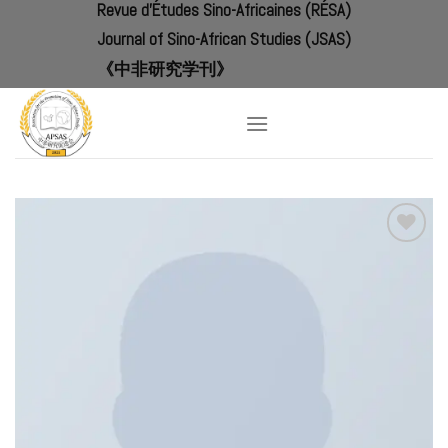
Revue d'Études Sino-Africaines (RÉSA)
Skip
to
Journal of Sino-African Studies (JSAS)
content
《中非研究学刊》
Add to
Wishlist