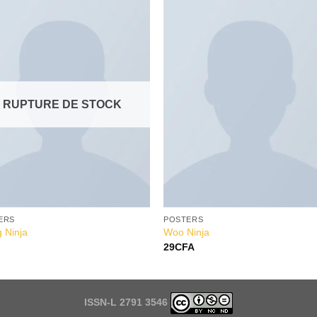
Add to
Add 
Wishlist
Wishl
RUPTURE DE STOCK
ERS
POSTERS
g Ninja
Woo Ninja
29
CFA
ISSN-L 2791 3546