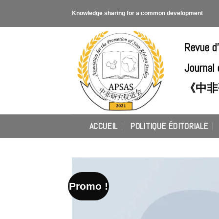
Skip
Knowledge sharing for a common development
to
content
Revue d
Journal 
《中非
ACCUEIL
POLITIQUE ÉDITORIALE
Promo !