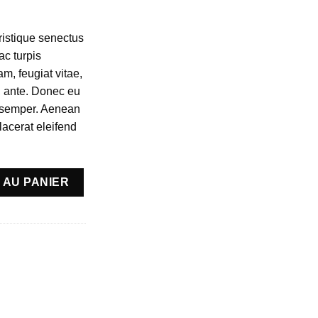
ristique senectus
ac turpis
m, feugiat vitae,
t, ante. Donec eu
s semper. Aenean
placerat eleifend
 AU PANIER