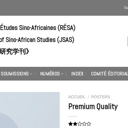
Su
'Études Sino-Africaines (RÉSA)
of Sino-African Studies (JSAS)
研究学刊》
SOUMISSIONS
NUMÉROS
INDEX
COMITÉ ÉDITORIA
ACCUEIL
/
POSTERS
Premium Quality
Add to
Wishlist