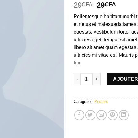
Noté
2
29
29
CFA
CFA
2.00
sur
Pellentesque habitant morbi t
5
basé
et netus et malesuada fames 
sur
egestas. Vestibulum tortor qua
notations
client
ultricies eget, tempor sit ame
libero sit amet quam egesta
ultricies mi vitae est. Mauris 
leo.
quantité de Premium Quality
AJOUTER
Catégorie :
Posters