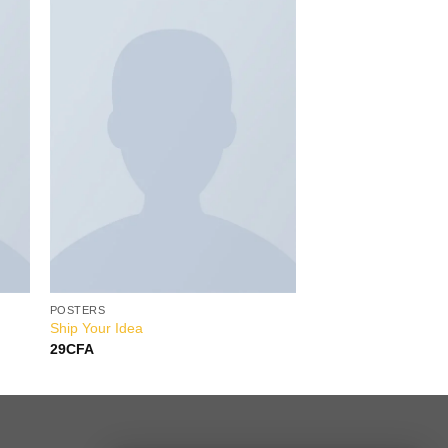
to
Add to
ist
Wishlist
POSTERS
Ship Your Idea
29
CFA