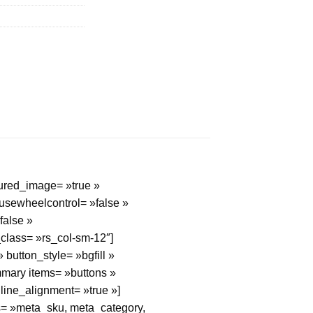
tured_image= »true »
usewheelcontrol= »false »
false »
_class= »rs_col-sm-12″]
button_style= »bgfill »
mmary items= »buttons »
nline_alignment= »true »]
s= »meta_sku, meta_category,