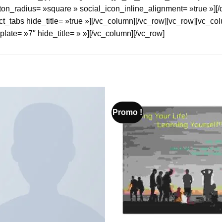
button_radius= »square » social_icon_inline_alignment= »true »
t_tabs hide_title= »true »][/vc_column][/vc_row][vc_row][vc_c
late= »7″ hide_title= » »][/vc_column][/vc_row]
Promo !
Add to
Add 
Wishlist
Wishl