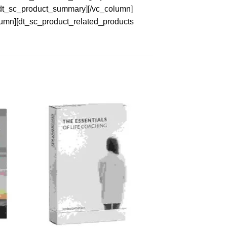
][/dt_sc_product_summary][/vc_column]
olumn][dt_sc_product_related_products
to
Add to
ist
Wishlist