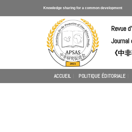
Skip
Knowledge sharing for a common development
to
content
Revue d
Journal 
《中非
ACCUEIL
POLITIQUE ÉDITORIALE