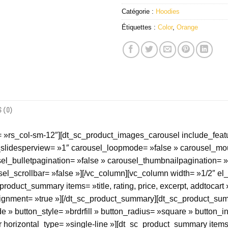
Catégorie :
Hoodies
Étiquettes :
Color
,
Orange
S (0)
= »rs_col-sm-12″][dt_sc_product_images_carousel include_fea
_slidesperview= »1″ carousel_loopmode= »false » carousel_mo
usel_bulletpagination= »false » carousel_thumbnailpagination= »
el_scrollbar= »false »][/vc_column][vc_column width= »1/2″ el
uct_summary items= »title, rating, price, excerpt, addtocart » 
lignment= »true »][/dt_sc_product_summary][dt_sc_product_su
e » button_style= »brdrfill » button_radius= »square » button_i
 horizontal_type= »single-line »][dt_sc_product_summary item