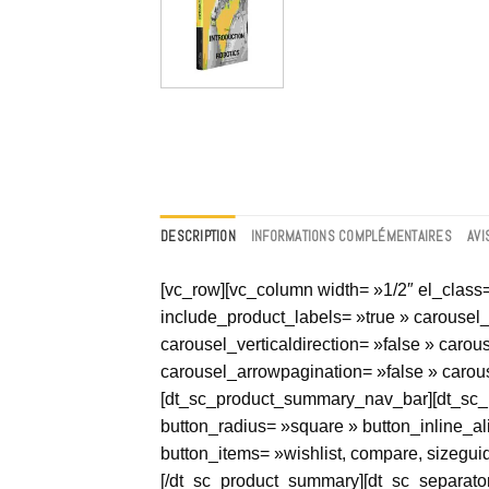
DESCRIPTION
INFORMATIONS COMPLÉMENTAIRES
AVI
[vc_row][vc_column width= »1/2″ el_class
include_product_labels= »true » carousel
carousel_verticaldirection= »false » caro
carousel_arrowpagination= »false » carous
[dt_sc_product_summary_nav_bar][dt_sc_prod
button_radius= »square » button_inline_a
button_items= »wishlist, compare, sizeguid
[/dt_sc_product_summary][dt_sc_separator