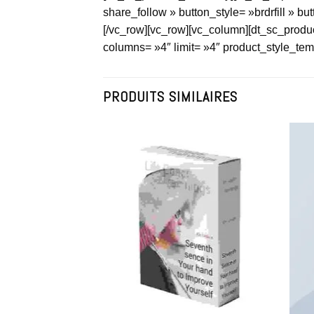
share_follow » button_style= »brdrfill » 
[/vc_row][vc_row][vc_column][dt_sc_produc
columns= »4″ limit= »4″ product_style_temp
PRODUITS SIMILAIRES
Add to
Add to
Wishlist
Wishlist