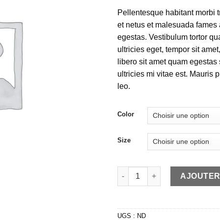
Pellentesque habitant morbi t
et netus et malesuada fames 
egestas. Vestibulum tortor qua
ultricies eget, tempor sit ame
libero sit amet quam egesta
ultricies mi vitae est. Mauris 
leo.
Color
Size
quantité de For Whom
AJOUTER
UGS :
ND