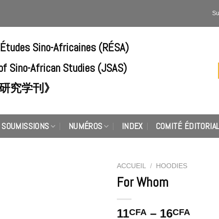
Su
'Études Sino-Africaines (RÉSA)
of Sino-African Studies (JSAS)
研究学刊》
SOUMISSIONS
NUMÉROS
INDEX
COMITÉ ÉDITORIA
ACCUEIL
/
HOODIES
For Whom
Add to
Wishlist
11
–
16
CFA
CFA