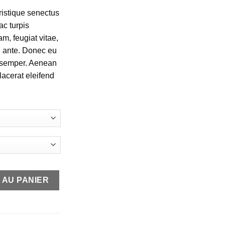
ristique senectus
ac turpis
m, feugiat vitae,
t, ante. Donec eu
s semper. Aenean
placerat eleifend
 AU PANIER