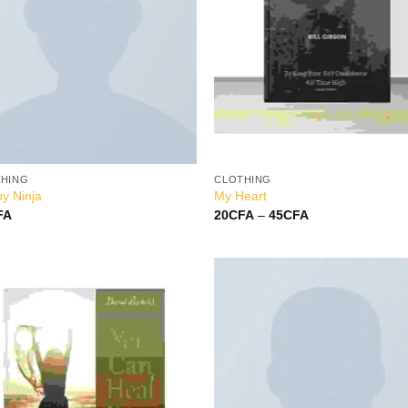
HING
CLOTHING
y Ninja
My Heart
FA
20
CFA
–
45
CFA
Add to
Add
Wishlist
Wish