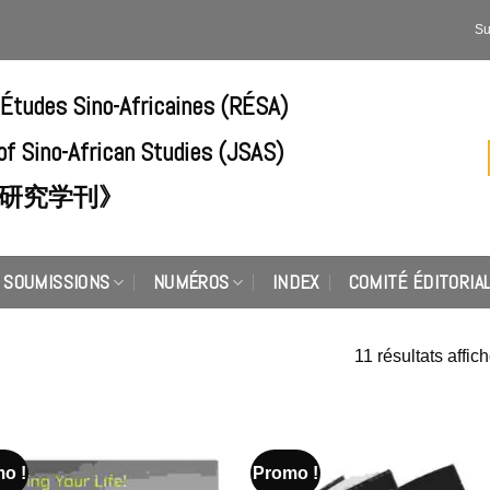
Su
'Études Sino-Africaines (RÉSA)
of Sino-African Studies (JSAS)
研究学刊》
SOUMISSIONS
NUMÉROS
INDEX
COMITÉ ÉDITORIA
11 résultats affic
o !
Promo !
Add to
Add