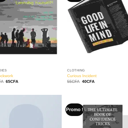
Wishlist
Wish
DIES
CLOTHING
ockwork
Curious Incident
FA
65
CFA
55
CFA
40
CFA
Promo !
Add to
Add
Wishlist
Wish