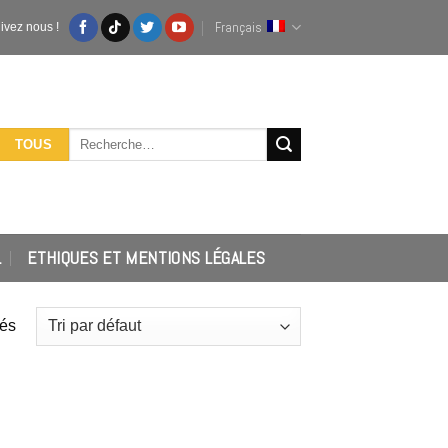
Français
ivez nous !
Recherche
TOUS
pour :
L
ETHIQUES ET MENTIONS LÉGALES
hés
 to
Add to