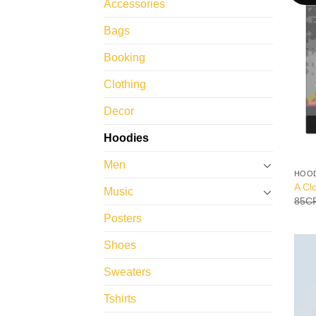
Accessories
Bags
Booking
Clothing
Decor
Hoodies
Men
HOO
A Cl
Music
85
C
Posters
Shoes
Sweaters
Tshirts