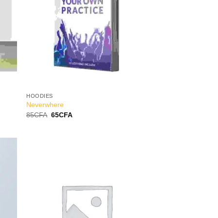
HOODIES
Neverwhere
85
CFA
65
CFA
 to
Add to
list
Wishlist