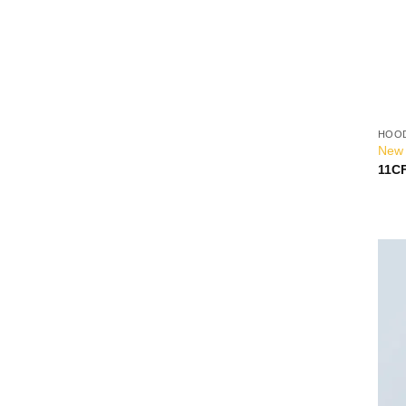
HOO
New 
11
C