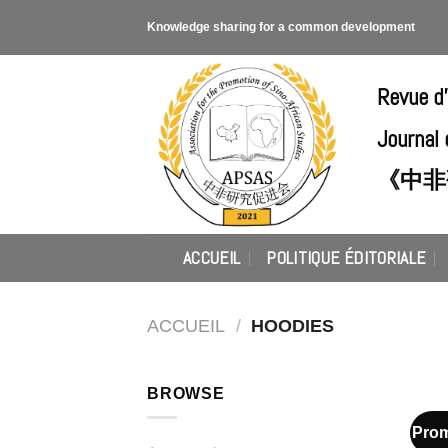
Skip
Knowledge sharing for a common development
to
content
Revue d
Journal 
《中非
ACCUEIL
POLITIQUE ÉDITORIALE
ACCUEIL
/
HOODIES
BROWSE
Prom