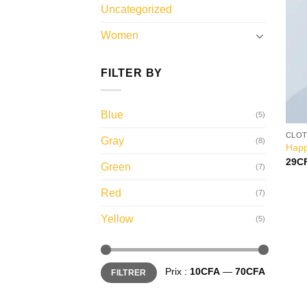
Uncategorized
Women
FILTER BY
Blue
(5)
CLOT
Gray
(8)
Happ
29
C
Green
(7)
Red
(7)
Yellow
(5)
Prix
Prix
Prix :
10CFA
—
70CFA
FILTRER
min
max