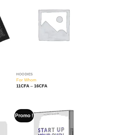
list
Wishlist
HOODIES
For Whom
11
CFA
–
16
CFA
Promo !
 to
Add to
list
Wishlist