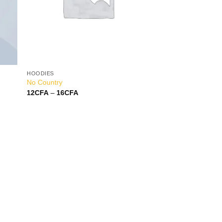
HOODIES
No Country
12
CFA
–
16
CFA
 to
list