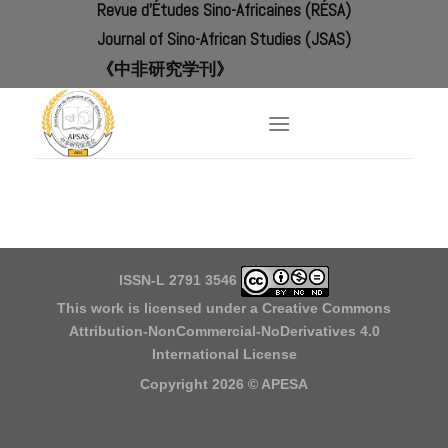
Revue d'Études Sino-Africaines (RÉSA)
Skip
to
Journal of Sino-African Studies (JSAS)
content
《中非研究学刊》
ISSN-L 2791 3546
This work is licensed under a
Creative Commons
Attribution-NonCommercial-NoDerivatives 4.0
International License
Copyright 2026 ©
APESA