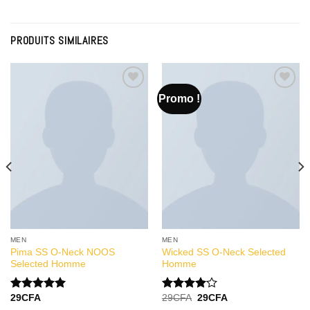
PRODUITS SIMILAIRES
Promo !
Add to
Add to
Wishlist
Wishlist
MEN
MEN
Pima SS O-Neck NOOS
Wicked SS O-Neck Selected
Selected Homme
Homme
29
CFA
29
CFA
29
CFA
Note
5.00
Note
sur 5
4.00
sur