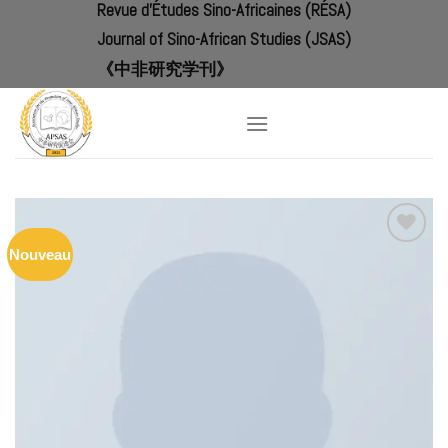
Revue d'Études Sino-Africaines (RÉSA)
Skip
to
Journal of Sino-African Studies (JSAS)
content
《中非研究学刊》
Nouveau
Add to
Wishlist