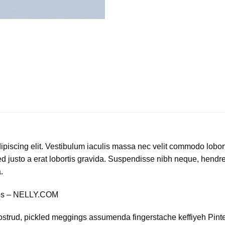
ipiscing elit. Vestibulum iaculis massa nec velit commodo lobort
d justo a erat lobortis gravida. Suspendisse nibh neque, hendrerit
.
nes – NELLY.COM
ostrud, pickled meggings assumenda fingerstache keffiyeh Pinte