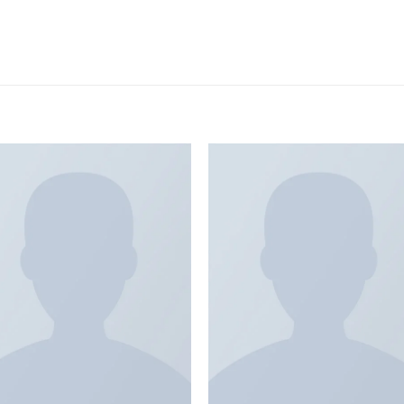
Add to
Add 
Wishlist
Wishl