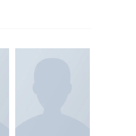
to
Add to
ist
Wishlist