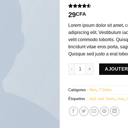
Noté
2
4.50
29
CFA
sur 5 basé
sur
Lorem ipsum dolor sit amet, c
notations
client
adipiscing elit. Vestibulum i
velit commodo lobortis. Quis
tincidunt vitae eros porta, sag
Quisque sed justo a erat lobor
quantité de Lawrance Polo Te
AJOUTER
Catégories :
Men
,
T-Shirts
Étiquettes :
Jack and Jones
,
man
,
t