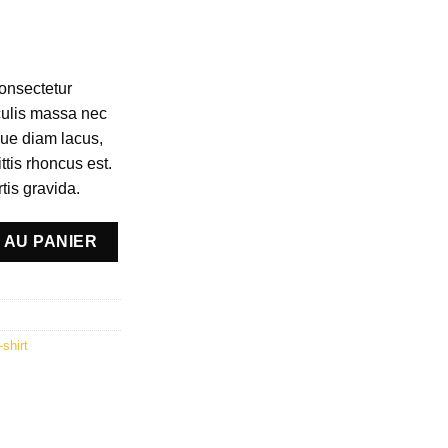
onsectetur
aculis massa nec
que diam lacus,
ittis rhoncus est.
tis gravida.
e Jack & Jones
 AU PANIER
-shirt