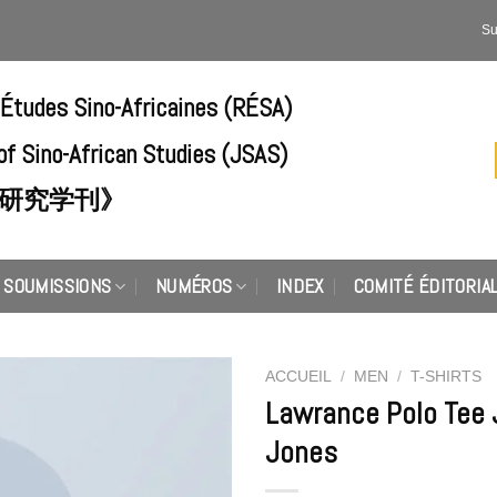
Su
'Études Sino-Africaines (RÉSA)
of Sino-African Studies (JSAS)
研究学刊》
SOUMISSIONS
NUMÉROS
INDEX
COMITÉ ÉDITORIA
ACCUEIL
/
MEN
/
T-SHIRTS
Lawrance Polo Tee 
Add to
Jones
Wishlist