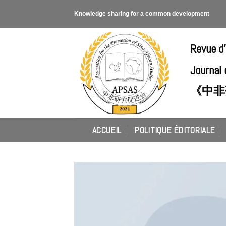
Skip
Knowledge sharing for a common development
to
content
Revue d
Journal 
《中非
ACCUEIL
POLITIQUE ÉDITORIALE